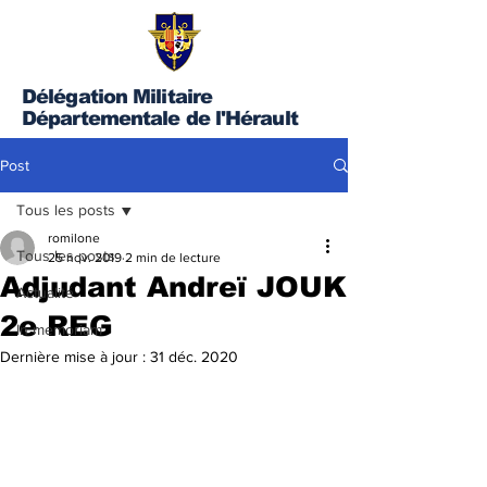
Délégation Militaire
Départementale de l'Hérault
Post
Tous les posts
romilone
Tous les posts
25 nov. 2019
2 min de lecture
Adjudant Andreï JOUK
Actualité
2e REG
In memoriam
Dernière mise à jour :
31 déc. 2020