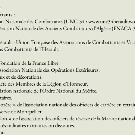
:
ttants :
nion Nationale des Combattants (UNC-34 :
www.unc34herault.wo
Fédération Nationale des Anciens Combattants d'Algérie (FNACA-
rault - Union Française des Associations de Combattants et Vic
s Combattants de l'Hérault.
Fondation de la France Libre.
ssociation Nationale des Opérations Extérieures.
ux et de décorations.
ociété des Membres de la Légion d’Honneur.
ciation nationale de l’Ordre National du Mérite.
taires.
re » de l’association nationale des officiers de carrière en retrait
éserve de Montpellier.
n » de l’association des officiers de réserve de la Marine national
tés militaires existantes ou dissoutes.
ur.