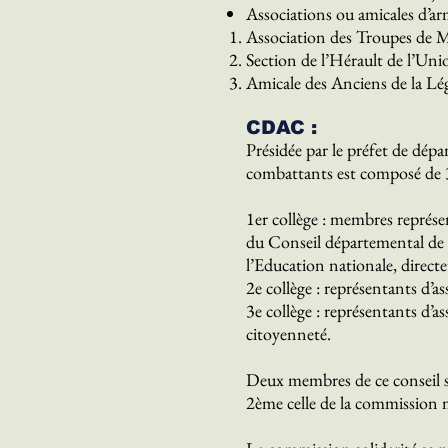
Associations ou amicales d’arm
Association des Troupes de M
Section de l’Hérault de l’Uni
Amicale des Anciens de la L
CDAC :
Présidée par le préfet de dép
combattants est composé de 3
1er collège : membres représent
du Conseil départemental de l
l’Education nationale, direct
2e collège : représentants d’
3e collège : représentants d’
citoyenneté.
Deux membres de ce conseil so
2ème celle de la commission 