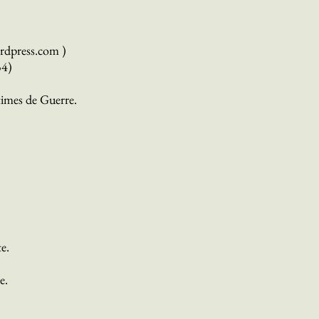
rdpress.com
)
34)
times de Guerre.
e.
e.